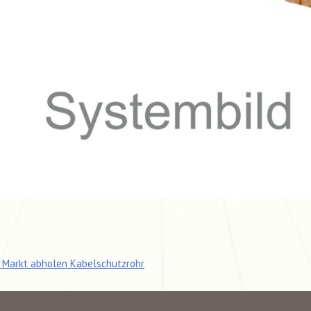
tragsnavigation
 Markt abholen Kabelschutzrohr