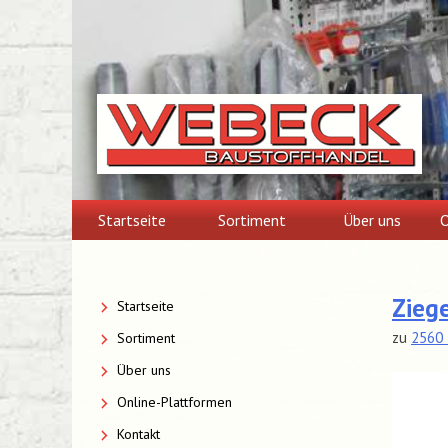
Skip
to
content
Startseite
Sortiment
Über uns
O
Zieg
Startseite
zu
2560 
Sortiment
Über uns
Online-Plattformen
Kontakt