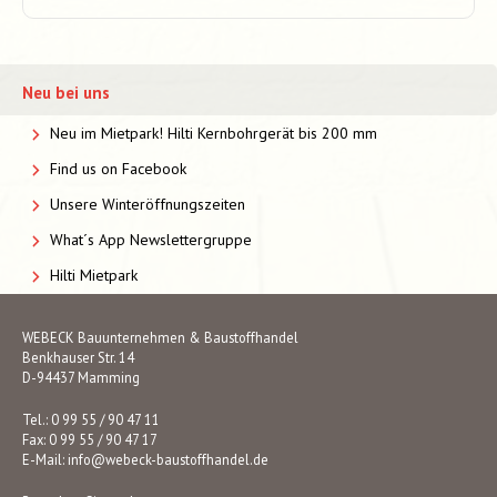
Neu bei uns
Neu im Mietpark! Hilti Kernbohrgerät bis 200 mm
Find us on Facebook
Unsere Winteröffnungszeiten
What´s App Newslettergruppe
Hilti Mietpark
WEBECK Bauunternehmen & Baustoffhandel
Benkhauser Str. 14
D-94437 Mamming
Tel.: 0 99 55 / 90 47 11
Fax: 0 99 55 / 90 47 17
E-Mail:
info@webeck-baustoffhandel.de