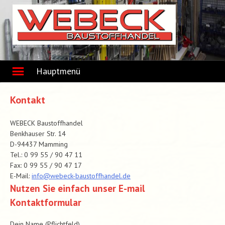
Skip
to
content
Hauptmenü
Kontakt
WEBECK Baustoffhandel
Benkhauser Str. 14
D-94437 Mamming
Tel.: 0 99 55 / 90 47 11
Fax: 0 99 55 / 90 47 17
E-Mail:
info@webeck-baustoffhandel.de
Nutzen Sie einfach unser E-mail
Kontaktformular
Dein Name (Pflichtfeld)