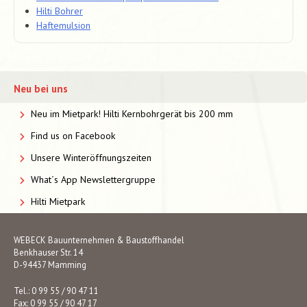
Hilti Bohrer
Haftemulsion
Neu bei uns
Neu im Mietpark! Hilti Kernbohrgerät bis 200 mm
Find us on Facebook
Unsere Winteröffnungszeiten
What´s App Newslettergruppe
Hilti Mietpark
WEBECK Bauunternehmen & Baustoffhandel
Benkhauser Str. 14
D-94437 Mamming
Tel.: 0 99 55 / 90 47 11
Fax: 0 99 55 / 90 47 17