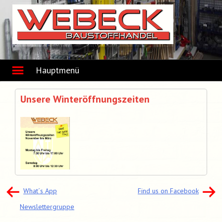
Skip
to
content
Hauptmenü
Unsere Winteröffnungszeiten
Beitragsnavigation
What´s App
Find us on Facebook
Newslettergruppe