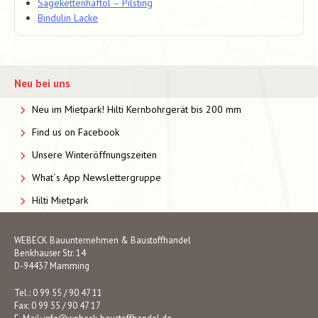
Sägekettenhaftöl – Pilsting
Bindulin Lacke
Neu bei uns
Neu im Mietpark! Hilti Kernbohrgerät bis 200 mm
Find us on Facebook
Unsere Winteröffnungszeiten
What´s App Newslettergruppe
Hilti Mietpark
WEBECK Bauunternehmen & Baustoffhandel
Benkhauser Str. 14
D-94437 Mamming
Tel.: 0 99 55 / 90 47 11
Fax: 0 99 55 / 90 47 17
E-Mail:
info@webeck-baustoffhandel.de