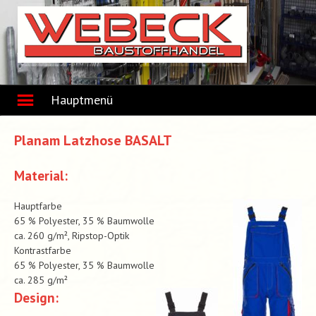
Skip
to
content
Hauptmenü
Planam Latzhose BASALT
Material:
Hauptfarbe
65 % Polyester, 35 % Baumwolle
ca. 260 g/m², Ripstop-Optik
Kontrastfarbe
65 % Polyester, 35 % Baumwolle
ca. 285 g/m²
Design: