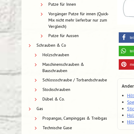
Putze für Innen
Vorgänger Putze für innen (Quick-
Mix nicht mehr lieferbar nur zum
Vergleich)
Putze für Aussen
te
Schrauben & Co
te
Holzschrauben
Maschinenschrauben &
me
Bauschrauben
Schlossschraube / Torbandschraube
Ander
Stockschrauben
Hil
Dübel & Co.
Spe
Sti
Gas
Hol
Propangas, Campinggas & Treibgas
Hil
Technische Gase