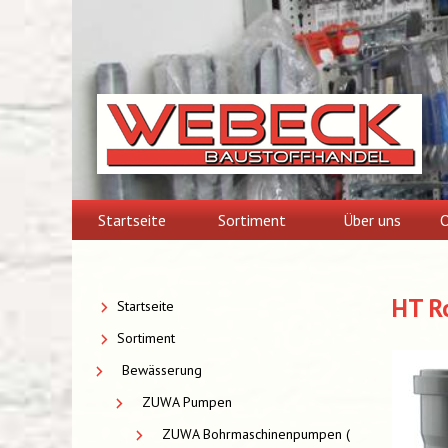
Skip
to
content
Startseite
Sortiment
Über uns
O
HT R
Startseite
Sortiment
Bewässerung
ZUWA Pumpen
ZUWA Bohrmaschinenpumpen (