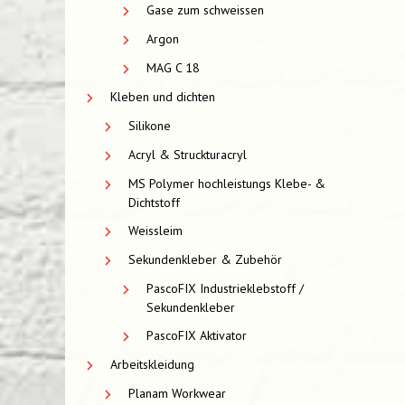
Gase zum schweissen
Argon
MAG C 18
Kleben und dichten
Silikone
Acryl & Struckturacryl
MS Polymer hochleistungs Klebe- &
Dichtstoff
Weissleim
Sekundenkleber & Zubehör
PascoFIX Industrieklebstoff /
Sekundenkleber
PascoFIX Aktivator
Arbeitskleidung
Planam Workwear