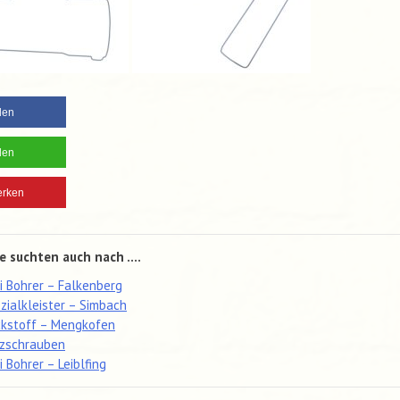
ilen
ilen
rken
e suchten auch nach ....
ti Bohrer – Falkenberg
zialkleister – Simbach
ckstoff – Mengkofen
zschrauben
ti Bohrer – Leiblfing