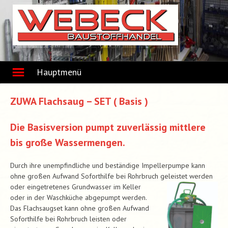
Skip
to
content
Hauptmenü
ZUWA Flachsaug – SET ( Basis )
Die Basisversion pumpt zuverlässig mittlere
bis große Wassermengen.
Durch ihre unempfindliche und beständige Impellerpumpe kann
ohne großen Aufwand Soforthilfe bei Rohrbruch
geleistet werden
oder eingetretenes Grundwasser im Keller
oder in der Waschküche abgepumpt werden.
Das Flachsaugset kann ohne großen Aufwand
Soforthilfe bei Rohrbruch leisten oder