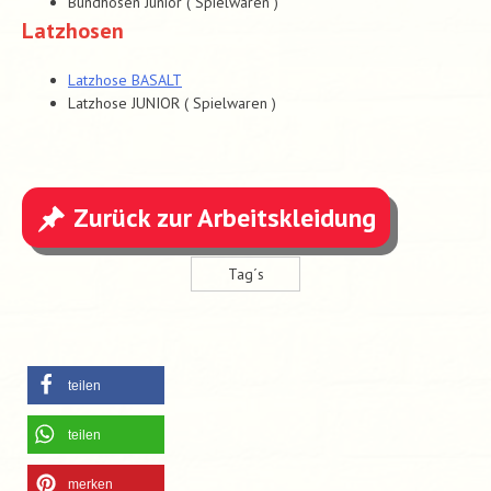
Bundhosen Junior ( Spielwaren )
Latzhosen
Latzhose BASALT
Latzhose JUNIOR ( Spielwaren )
Zurück zur Arbeitskleidung
Tag´s
teilen
teilen
merken