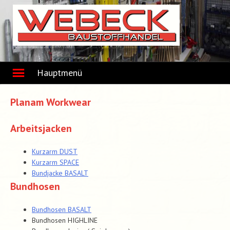
Skip
to
content
Hauptmenü
Planam Workwear
Arbeitsjacken
Kurzarm DUST
Kurzarm SPACE
Bundjacke BASALT
Bundhosen
Bundhosen BASALT
Bundhosen HIGHLINE