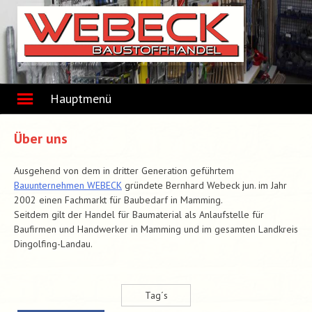
Skip
to
content
Hauptmenü
Über uns
Ausgehend von dem in dritter Generation geführtem
Bauunternehmen WEBECK
gründete Bernhard Webeck jun. im Jahr
2002 einen Fachmarkt für Baubedarf in Mamming.
Seitdem gilt der Handel für Baumaterial als Anlaufstelle für
Baufirmen und Handwerker in Mamming und im gesamten Landkreis
Dingolfing-Landau.
Tag´s