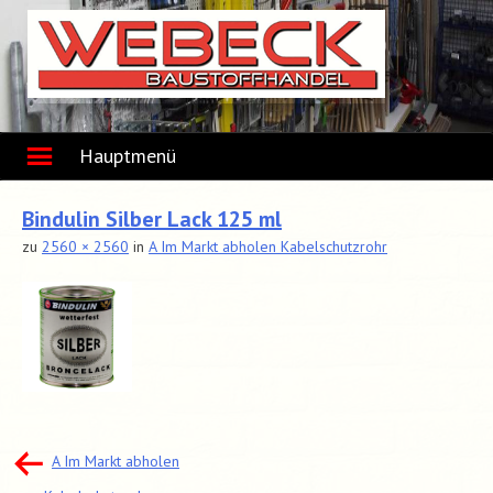
Skip
to
content
Hauptmenü
Bindulin Silber Lack 125 ml
zu
2560 × 2560
in
A Im Markt abholen Kabelschutzrohr
Beitragsnavigation
A Im Markt abholen