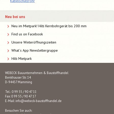
Kabelschutzrohr
Neu bei uns
Neu im Mietpark! Hilti Kernbohrgerät bis 200 mm
Find us on Facebook
Unsere Winteröffnungszeiten
What´s App Newslettergruppe
Hilti Mietpark
WEBECK Bauunternehmen & Baustoffhandel
Benkhauser Str. 14
D-94437 Mamming
Tel.: 0 99 55 / 90 47 11
Fax: 0 99 55 / 90 47 17
E-Mail:
info@webeck-baustoffhandel.de
Besuchen Sie auch: