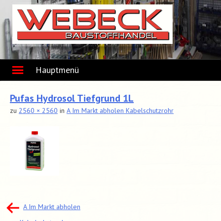
Skip
to
content
Hauptmenü
Pufas Hydrosol Tiefgrund 1L
zu
2560 × 2560
in
A Im Markt abholen Kabelschutzrohr
Beitragsnavigation
A Im Markt abholen