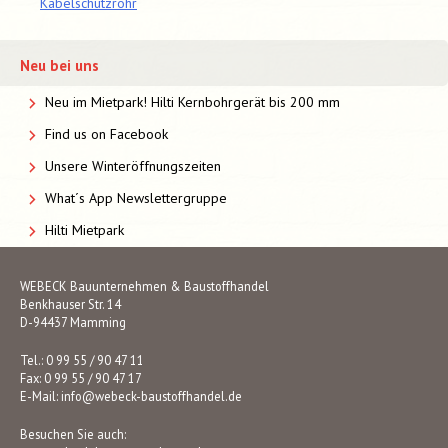
Kabelschutzrohr
Neu bei uns
Neu im Mietpark! Hilti Kernbohrgerät bis 200 mm
Find us on Facebook
Unsere Winteröffnungszeiten
What´s App Newslettergruppe
Hilti Mietpark
WEBECK Bauunternehmen & Baustoffhandel
Benkhauser Str. 14
D-94437 Mamming
Tel.: 0 99 55 / 90 47 11
Fax: 0 99 55 / 90 47 17
E-Mail:
info@webeck-baustoffhandel.de
Besuchen Sie auch: