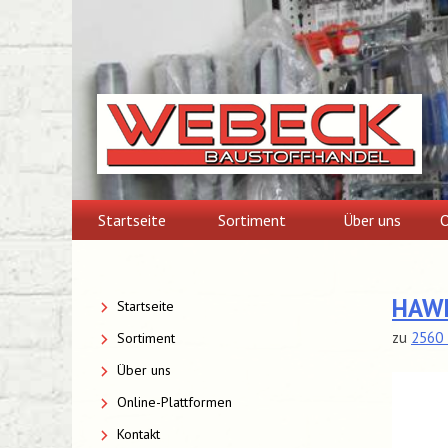
Skip
to
content
Startseite
Sortiment
Über uns
O
HAWE
Startseite
zu
2560 
Sortiment
Über uns
Online-Plattformen
Kontakt