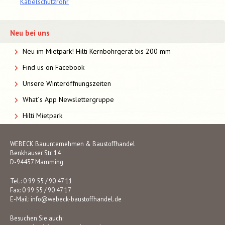
Kabelschutzrohr
Neu bei uns
Neu im Mietpark! Hilti Kernbohrgerät bis 200 mm
Find us on Facebook
Unsere Winteröffnungszeiten
What´s App Newslettergruppe
Hilti Mietpark
WEBECK Bauunternehmen & Baustoffhandel
Benkhauser Str. 14
D-94437 Mamming
Tel.: 0 99 55 / 90 47 11
Fax: 0 99 55 / 90 47 17
E-Mail:
info@webeck-baustoffhandel.de
Besuchen Sie auch: