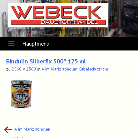
Skip
to
content
Hauptmenü
Bindulin Silberfix 500° 125 ml
zu
2560 × 2560
in
A Im Markt abholen Kabelschutzrohr
Beitragsnavigation
A Im Markt abholen