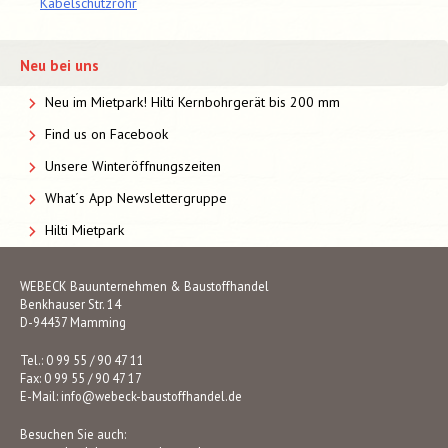
Kabelschutzrohr
Neu bei uns
Neu im Mietpark! Hilti Kernbohrgerät bis 200 mm
Find us on Facebook
Unsere Winteröffnungszeiten
What´s App Newslettergruppe
Hilti Mietpark
WEBECK Bauunternehmen & Baustoffhandel
Benkhauser Str. 14
D-94437 Mamming
Tel.: 0 99 55 / 90 47 11
Fax: 0 99 55 / 90 47 17
E-Mail:
info@webeck-baustoffhandel.de
Besuchen Sie auch: