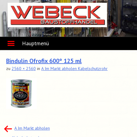
Skip
to
content
Hauptmenü
Bindulin Ofrofix 600° 125 ml
zu
2560 × 2560
in
A Im Markt abholen Kabelschutzrohr
Beitragsnavigation
A Im Markt abholen