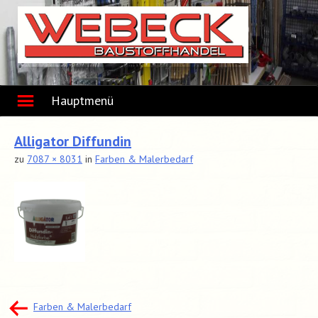
Skip
to
content
Hauptmenü
Alligator Diffundin
zu
7087 × 8031
in
Farben & Malerbedarf
Beitragsnavigation
Farben & Malerbedarf