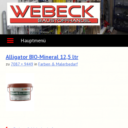
Skip
to
content
Hauptmenü
Alligator BIO-Mineral 12,5 ltr
zu
7087 × 9449
in
Farben & Malerbedarf