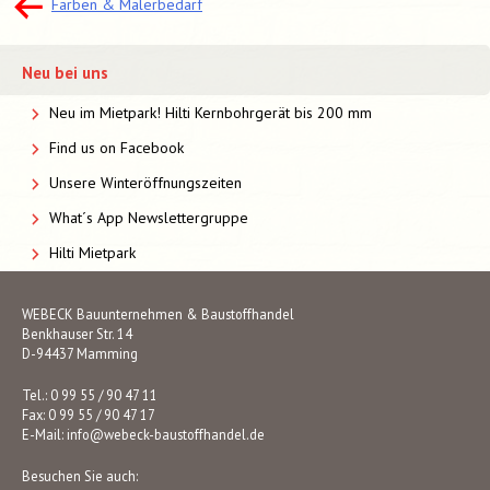
Beitragsnavigation
Farben & Malerbedarf
Neu bei uns
Neu im Mietpark! Hilti Kernbohrgerät bis 200 mm
Find us on Facebook
Unsere Winteröffnungszeiten
What´s App Newslettergruppe
Hilti Mietpark
WEBECK Bauunternehmen & Baustoffhandel
Benkhauser Str. 14
D-94437 Mamming
Tel.: 0 99 55 / 90 47 11
Fax: 0 99 55 / 90 47 17
E-Mail:
info@webeck-baustoffhandel.de
Besuchen Sie auch: