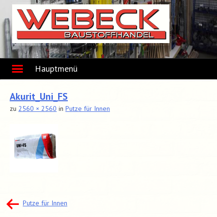
Skip
to
content
Hauptmenü
Akurit_Uni_FS
zu
2560 × 2560
in
Putze für Innen
Beitragsnavigation
Putze für Innen