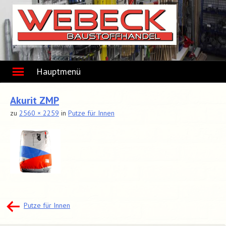
Skip
to
content
Hauptmenü
Akurit ZMP
zu
2560 × 2259
in
Putze für Innen
Beitragsnavigation
Putze für Innen