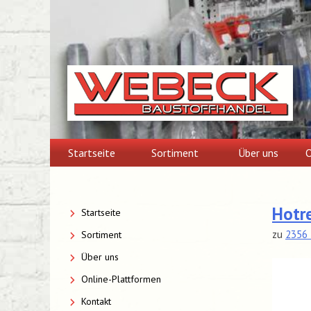
Skip
to
content
Startseite
Sortiment
Über uns
O
Hotre
Startseite
zu
2356 
Sortiment
Über uns
Online-Plattformen
Kontakt