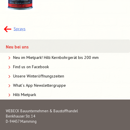
Beitragsnavigation
Sprays
Neu bei uns
Neu im Mietpark! Hilti Kernbohrgerät bis 200 mm
Find us on Facebook
Unsere Winteröffnungszeiten
What´s App Newslettergruppe
Hilti Mietpark
WEBECK Bauunternehmen & Baustoffhandel
Benkhauser Str. 14
D-94437 Mamming