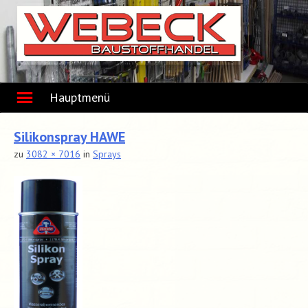
Skip
to
content
Hauptmenü
Silikonspray HAWE
zu
3082 × 7016
in
Sprays