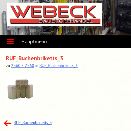
Skip
to
content
Hauptmenü
RUF_Buchenbriketts_3
zu
2560 × 2560
in
RUF_Buchenbriketts_3
Beitragsnavigation
RUF_Buchenbriketts_3