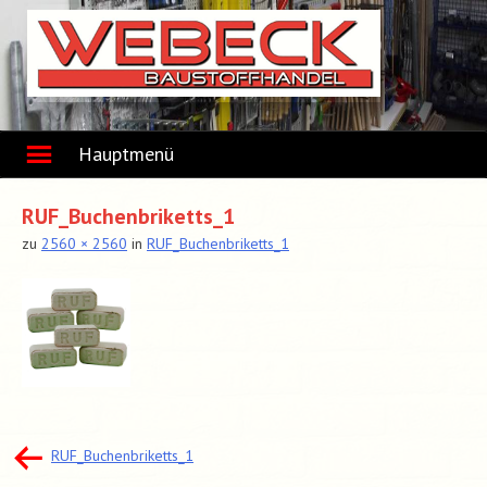
Skip
to
content
Hauptmenü
RUF_Buchenbriketts_1
zu
2560 × 2560
in
RUF_Buchenbriketts_1
Beitragsnavigation
RUF_Buchenbriketts_1