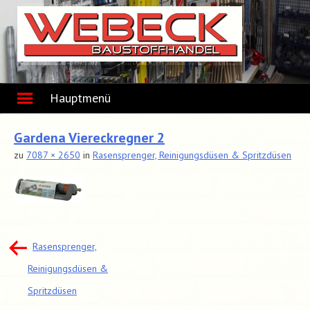
Skip
to
content
Hauptmenü
Gardena Viereckregner 2
zu
7087 × 2650
in
Rasensprenger, Reinigungsdüsen & Spritzdüsen
Beitragsnavigation
Rasensprenger,
Reinigungsdüsen &
Spritzdüsen