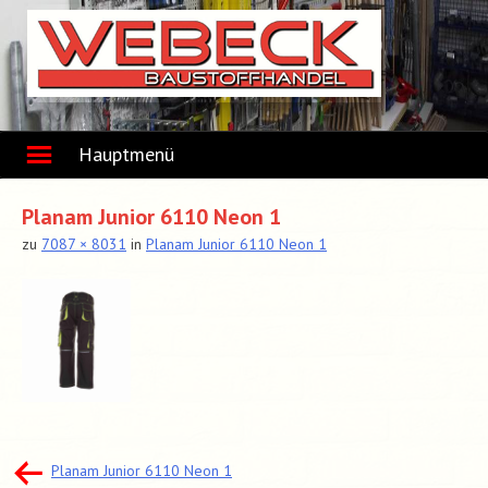
Skip
to
content
Hauptmenü
Planam Junior 6110 Neon 1
zu
7087 × 8031
in
Planam Junior 6110 Neon 1
Beitragsnavigation
Planam Junior 6110 Neon 1