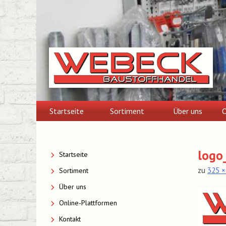
Skip
to
content
Startseite
Sortiment
Über uns
O
logo
Startseite
zu
325 ×
Sortiment
Über uns
Online-Plattformen
Kontakt