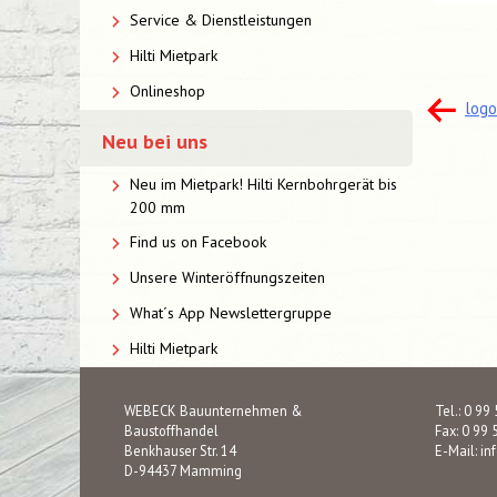
Service & Dienstleistungen
Hilti Mietpark
Onlineshop
Bei
log
Neu bei uns
Neu im Mietpark! Hilti Kernbohrgerät bis
200 mm
Find us on Facebook
Unsere Winteröffnungszeiten
What´s App Newslettergruppe
Hilti Mietpark
WEBECK Bauunternehmen &
Tel.: 0 99
Baustoffhandel
Fax: 0 99 
Benkhauser Str. 14
E-Mail:
in
D-94437 Mamming