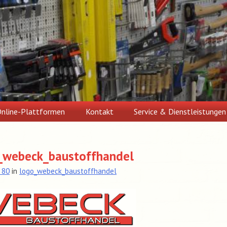
nline-Plattformen
Kontakt
Service & Dienstleistungen
_webeck_baustoffhandel
 80
in
logo_webeck_baustoffhandel