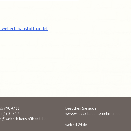
tragsnavigation
o_webeck_baustoffhandel
 55 / 90 47 11
Besuchen Sie auch:
55 / 90 47 17
www.webeck-bauunternehmen.de
fo@webeck-baustoffhandel.de
webeck24.de