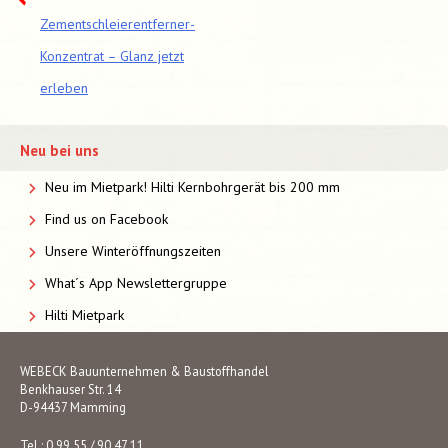
Zementschleierentferner-
Konzentrat – Glanz jetzt
erleben
Neu bei uns
Neu im Mietpark! Hilti Kernbohrgerät bis 200 mm
Find us on Facebook
Unsere Winteröffnungszeiten
What´s App Newslettergruppe
Hilti Mietpark
WEBECK Bauunternehmen & Baustoffhandel
Benkhauser Str. 14
D-94437 Mamming
Tel.: 0 99 55 / 90 47 11