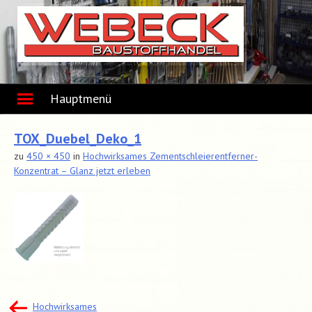
Skip
to
content
Hauptmenü
TOX_Duebel_Deko_1
zu
450 × 450
in
Hochwirksames Zementschleierentferner-
Konzentrat – Glanz jetzt erleben
Beitragsnavigation
Hochwirksames