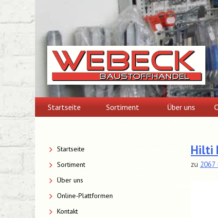
Skip
to
content
Startseite
Sortiment
Über uns
O
Hilt
Startseite
zu
2067 
Sortiment
Über uns
Online-Plattformen
Kontakt