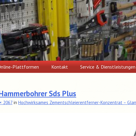
nline-Plattformen
Kontakt
Service & Dienstleistungen
i Hammerbohrer Sds Plus
× 2067
in
Hochwirksames Zementschleierentferner-Konzentrat – Glanz