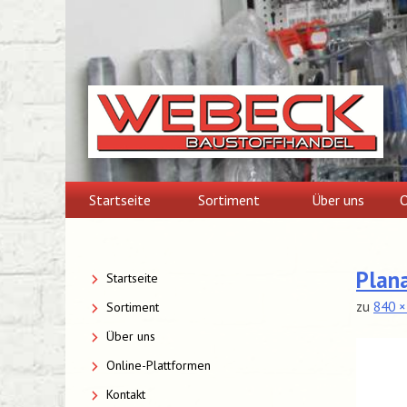
Skip
to
content
Startseite
Sortiment
Über uns
O
Plan
Startseite
zu
840 ×
Sortiment
Über uns
Online-Plattformen
Kontakt