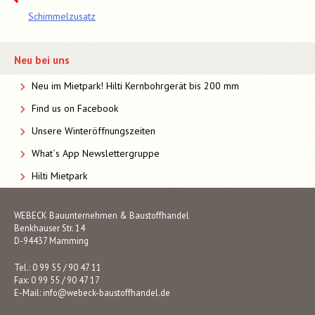
Schimmelzusatz
Neu bei uns
Neu im Mietpark! Hilti Kernbohrgerät bis 200 mm
Find us on Facebook
Unsere Winteröffnungszeiten
What´s App Newslettergruppe
Hilti Mietpark
WEBECK Bauunternehmen & Baustoffhandel
Benkhauser Str. 14
D-94437 Mamming
Tel.: 0 99 55 / 90 47 11
Fax: 0 99 55 / 90 47 17
E-Mail:
info@webeck-baustoffhandel.de