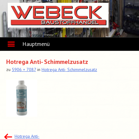
Skip
to
content
Hauptmenü
Hotrega Anti- Schimmelzusatz
zu
5906 × 7087
in
Hotrega Anti- Schimmelzusatz
Beitragsnavigation
Hotrega Anti-