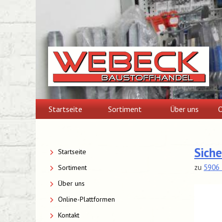
Skip
to
content
Startseite
Sortiment
Über uns
O
Siche
Startseite
zu
5906 
Sortiment
Über uns
Online-Plattformen
Kontakt