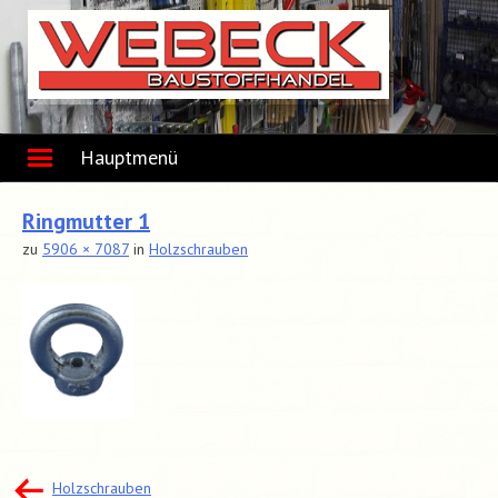
Skip
to
content
Hauptmenü
Ringmutter 1
zu
5906 × 7087
in
Holzschrauben
Beitragsnavigation
Holzschrauben