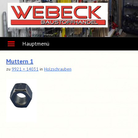
Skip
to
content
Hauptmenü
Muttern 1
zu
9921 × 14031
in
Holzschrauben