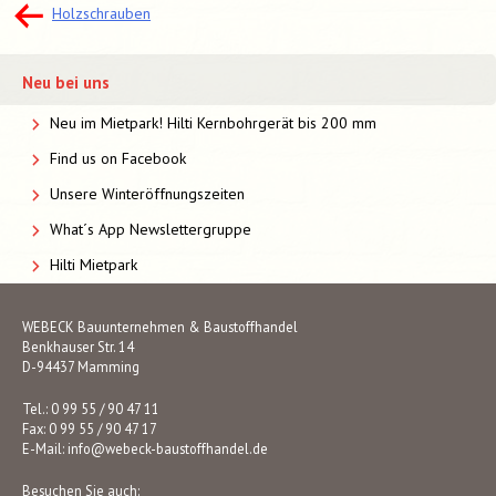
Beitragsnavigation
Holzschrauben
Neu bei uns
Neu im Mietpark! Hilti Kernbohrgerät bis 200 mm
Find us on Facebook
Unsere Winteröffnungszeiten
What´s App Newslettergruppe
Hilti Mietpark
WEBECK Bauunternehmen & Baustoffhandel
Benkhauser Str. 14
D-94437 Mamming
Tel.: 0 99 55 / 90 47 11
Fax: 0 99 55 / 90 47 17
E-Mail:
info@webeck-baustoffhandel.de
Besuchen Sie auch: