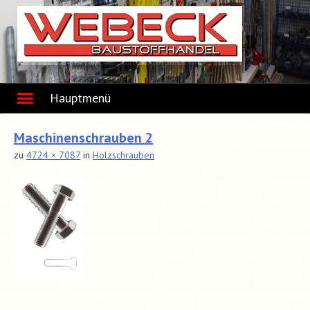
Skip
to
content
Hauptmenü
Maschinenschrauben 2
zu
4724 × 7087
in
Holzschrauben