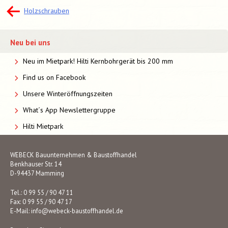
Beitragsnavigation
Holzschrauben
Neu bei uns
Neu im Mietpark! Hilti Kernbohrgerät bis 200 mm
Find us on Facebook
Unsere Winteröffnungszeiten
What´s App Newslettergruppe
Hilti Mietpark
WEBECK Bauunternehmen & Baustoffhandel
Benkhauser Str. 14
D-94437 Mamming
Tel.: 0 99 55 / 90 47 11
Fax: 0 99 55 / 90 47 17
E-Mail:
info@webeck-baustoffhandel.de