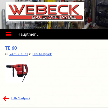
Skip
to
content
Hauptmenü
TE 60
zu
3473 × 3071
in
Hilti Mietpark
Beitragsnavigation
Hilti Mietpark