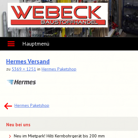
Skip
to
content
Hauptmenü
Hermes Versand
zu
5369 × 1251
in
Hermes Paketshop
Beitragsnavigation
Hermes Paketshop
Neu bei uns
Neu im Mietpark! Hilti Kernbohrgerät bis 200 mm