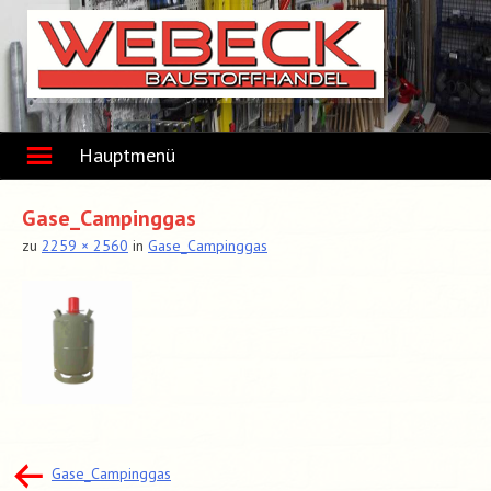
Skip
to
content
Hauptmenü
Gase_Campinggas
zu
2259 × 2560
in
Gase_Campinggas
Beitragsnavigation
Gase_Campinggas