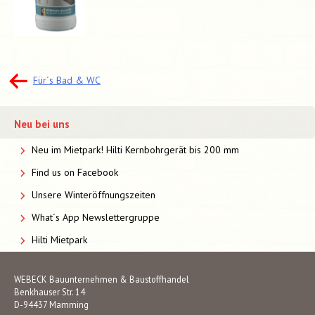
Beitragsnavigation
Für´s Bad & WC
Neu bei uns
Neu im Mietpark! Hilti Kernbohrgerät bis 200 mm
Find us on Facebook
Unsere Winteröffnungszeiten
What´s App Newslettergruppe
Hilti Mietpark
WEBECK Bauunternehmen & Baustoffhandel
Benkhauser Str. 14
D-94437 Mamming