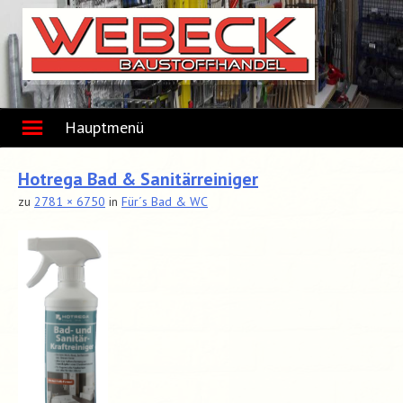
Skip
to
content
Hauptmenü
Hotrega Bad & Sanitärreiniger
zu
2781 × 6750
in
Für´s Bad & WC