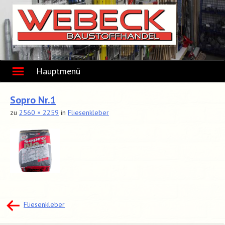
Skip
to
content
Hauptmenü
Sopro Nr.1
zu
2560 × 2259
in
Fliesenkleber
Beitragsnavigation
Fliesenkleber