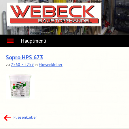
Skip
to
content
Hauptmenü
Sopro HPS 673
zu
2560 × 2259
in
Fliesenkleber
Beitragsnavigation
Fliesenkleber