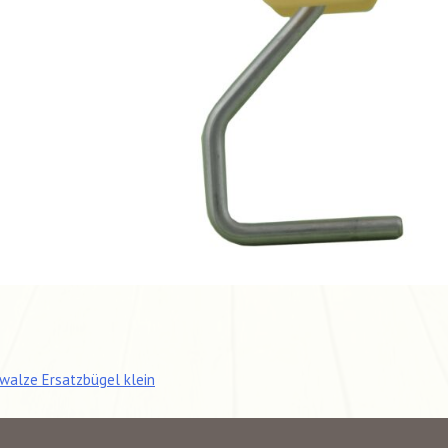
tragsnavigation
walze Ersatzbügel klein