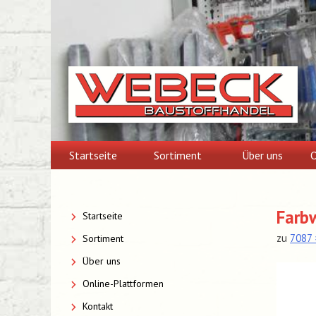
Skip
to
content
Startseite
Sortiment
Über uns
O
Farbw
Startseite
zu
7087 
Sortiment
Über uns
Online-Plattformen
Kontakt