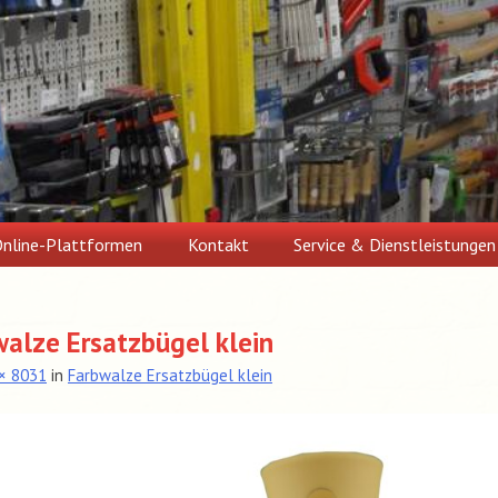
nline-Plattformen
Kontakt
Service & Dienstleistungen
alze Ersatzbügel klein
× 8031
in
Farbwalze Ersatzbügel klein