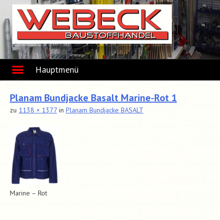
Skip
to
content
Hauptmenü
Planam Bundjacke Basalt Marine-Rot 1
zu
1138 × 1377
in
Planam Bundjacke BASALT
Marine – Rot