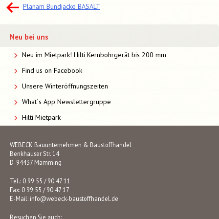
Beitragsnavigation
Planam Bundjacke BASALT
Neu bei uns
Neu im Mietpark! Hilti Kernbohrgerät bis 200 mm
Find us on Facebook
Unsere Winteröffnungszeiten
What´s App Newslettergruppe
Hilti Mietpark
WEBECK Bauunternehmen & Baustoffhandel
Benkhauser Str. 14
D-94437 Mamming
Tel.: 0 99 55 / 90 47 11
Fax: 0 99 55 / 90 47 17
E-Mail:
info@webeck-baustoffhandel.de
Besuchen Sie auch: