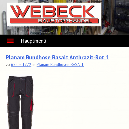
Skip
to
content
Hauptmenü
Planam Bundhose Basalt Anthrazit-Rot 1
zu
654 × 1772
in
Planam Bundhosen BASALT