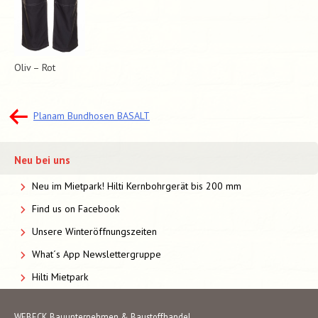
Oliv – Rot
Beitragsnavigation
Planam Bundhosen BASALT
Neu bei uns
Neu im Mietpark! Hilti Kernbohrgerät bis 200 mm
Find us on Facebook
Unsere Winteröffnungszeiten
What´s App Newslettergruppe
Hilti Mietpark
WEBECK Bauunternehmen & Baustoffhandel