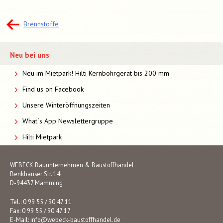
Beitragsnavigation
Brennstoffe
Neu bei uns
Neu im Mietpark! Hilti Kernbohrgerät bis 200 mm
Find us on Facebook
Unsere Winteröffnungszeiten
What´s App Newslettergruppe
Hilti Mietpark
WEBECK Bauunternehmen & Baustoffhandel
Benkhauser Str. 14
D-94437 Mamming
Tel.: 0 99 55 / 90 47 11
Fax: 0 99 55 / 90 47 17
E-Mail:
info@webeck-baustoffhandel.de