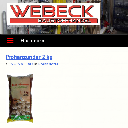
Skip
to
content
Hauptmenü
Profianzünder 2 kg
zu
3366 × 5947
in
Brennstoffe