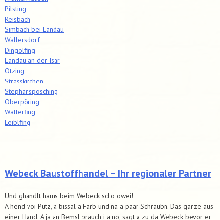
Pilsting
Reisbach
Simbach bei Landau
Wallersdorf
Dingolfing
Landau an der Isar
Otzing
Strasskirchen
Stephansposching
Oberpöring
Wallerfing
Leiblfing
Webeck Baustoffhandel – Ihr regionaler Partner
Und ghandlt hams beim Webeck scho owei!
A hend voi Putz, a bissal a Farb und na a paar Schraubn. Das ganze aus
einer Hand. A ja an Bemsl brauch i a no, sagt a zu da Webeck bevor er