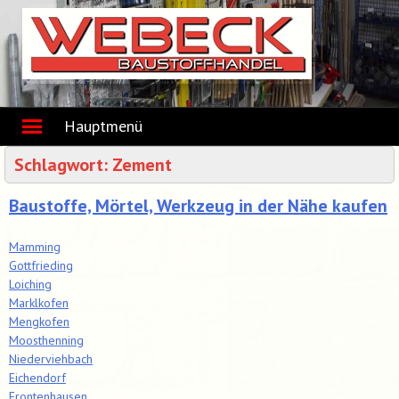
Skip
to
content
Hauptmenü
Schlagwort:
Zement
Baustoffe, Mörtel, Werkzeug in der Nähe kaufen
Mamming
Gottfrieding
Loiching
Marklkofen
Mengkofen
Moosthenning
Niederviehbach
Eichendorf
Frontenhausen