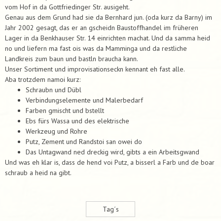
vom Hof in da Gottfriedinger Str. ausigeht.
Genau aus dem Grund had sie da Bernhard jun. (oda kurz da Barny) im
Jahr 2002 gesagt, das er an gscheidn Baustoffhandel im früheren
Lager in da Benkhauser Str. 14 einrichten machat. Und da samma heid
no und liefern ma fast ois was da Mamminga und da restliche
Landkreis zum baun und bastln braucha kann.
Unser Sortiment und improvisationseckn kennant eh fast alle.
Aba trotzdem namoi kurz:
Schraubn und Dübl
Verbindungselemente und Malerbedarf
Farben gmischt und bstellt
Ebs fürs Wassa und des elektrische
Werkzeug und Rohre
Putz, Zement und Randstoi san owei do
Das Untagwand ned dreckig wird, gibts a ein Arbeitsgwand
Und was eh klar is, dass de hend voi Putz, a bisserl a Farb und de boar
schraub a heid na gibt.
Tag´s