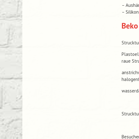
– Aushä
– Silikon
Beko 
Strucktu
Plastoel
raue Str
anstrich
halogenf
wasserda
Strucktu
Besuchen