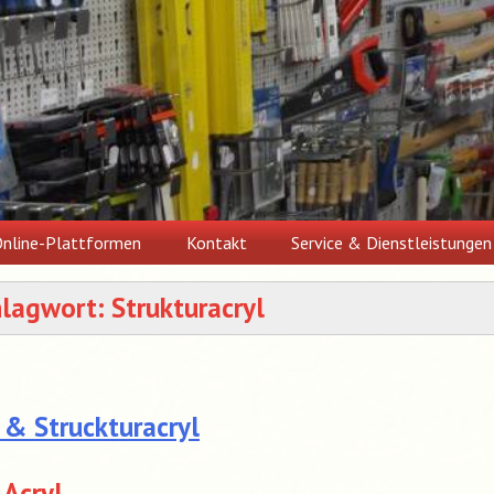
nline-Plattformen
Kontakt
Service & Dienstleistungen
hlagwort:
Strukturacryl
 & Struckturacryl
 Acryl