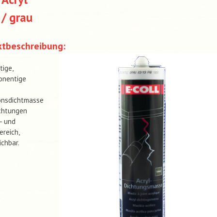
/ grau
ktbeschreibung:
ige,
onentige
onsdichtmasse
chtungen
- und
reich,
ichbar.