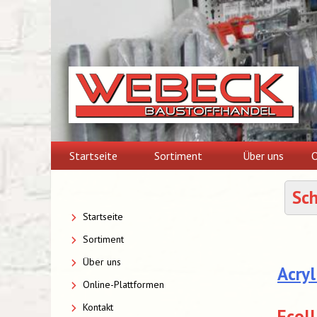
Skip
to
content
Startseite
Sortiment
Über uns
O
Sc
Startseite
Sortiment
Über uns
Acryl
Online-Plattformen
Kontakt
Ecoll