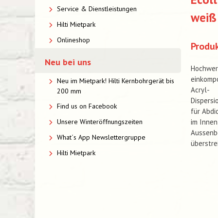
Service & Dienstleistungen
weiß 
Hilti Mietpark
Onlineshop
Produ
Neu bei uns
Hochwert
einkomp
Neu im Mietpark! Hilti Kernbohrgerät bis
Acryl-
200 mm
Dispersi
Find us on Facebook
für Abdi
im Innen
Unsere Winteröffnungszeiten
Aussenbe
What´s App Newslettergruppe
überstre
Hilti Mietpark