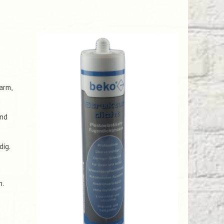
arm,
und
dig.
h.