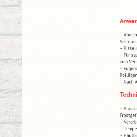
Anwen
– Abdich
Verform
– Risse 
– Für sa
zum Vers
– Fugena
Rolläde
– Nach 
Techn
– Plasto
Frostgef
– Verarb
– Temper
– Hautbi