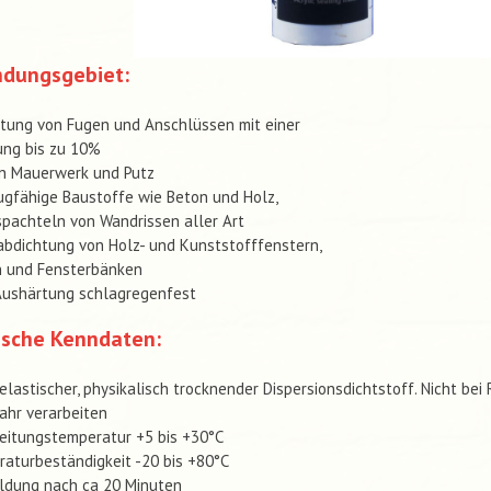
dungsgebiet:
tung von Fugen und Anschlüssen mit einer
ung bis zu 10%
in Mauerwerk und Putz
ugfähige Baustoffe wie Beton und Holz,
pachteln von Wandrissen aller Art
bdichtung von Holz- und Kunststofffenstern,
n und Fensterbänken
Aushärtung schlagregenfest
ische Kenndaten:
elastischer, physikalisch trocknender Dispersionsdichtstoff. Nicht bei
ahr verarbeiten
eitungstemperatur +5 bis +30°C
aturbeständigkeit -20 bis +80°C
ldung nach ca 20 Minuten