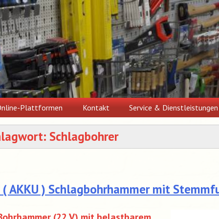
nline-Plattformen
Kontakt
Service & Dienstleistungen
hlagwort:
Schlagbohrer
I ( AKKU ) Schlagbohrhammer mit Stemmf
Bohrhammer (22 V) mit belastbarem