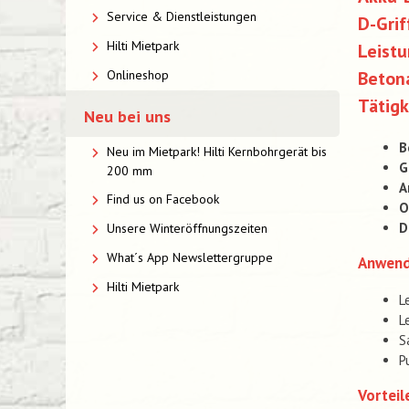
Service & Dienstleistungen
D-Grif
Hilti Mietpark
Leist
Beton
Onlineshop
Tätigk
Neu bei uns
B
Neu im Mietpark! Hilti Kernbohrgerät bis
G
200 mm
A
Find us on Facebook
O
D
Unsere Winteröffnungszeiten
What´s App Newslettergruppe
Anwen
Hilti Mietpark
L
L
S
P
Vorteil