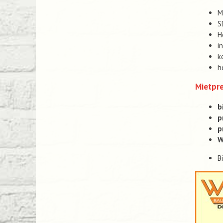
M
S
H
i
k
h
Mietpre
b
p
p
W
B