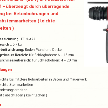
f – überzeugt durch überragende
ung bei Betonbohrungen und
abstemmarbeiten ( leichte
eiten )
ezeichnung:
TE 4-A22
ewicht:
3.7 kg
rbeitsrichtung:
Boden, Wand und Decke
ptimaler Bereich:
für Schlagbohren: 6 – 16 mm
urchmesserbereich:
für Schlagbohren: 4 – 20 mm
dungen
eichte bis mittlere Bohrarbeiten in Beton und Mauerwerk
eichte Stemmarbeiten
anierungsarbeiten
utz abschlagen ( kleinflächen )
e