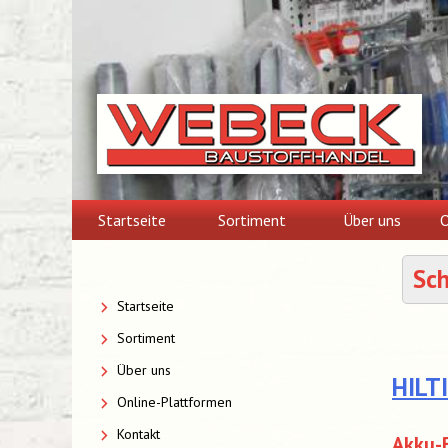
Skip
to
content
Startseite
Sortiment
Über uns
O
Sc
Startseite
Sortiment
Über uns
HILT
Online-Plattformen
Kontakt
Akku-