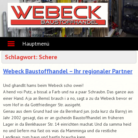
Skip
to
content
Hauptmenü
Schlagwort:
Schere
Webeck Baustoffhandel – Ihr regionaler Partner
Und ghandlt hams beim Webeck scho owei!
A hend voi Putz, a bissal a Farb und na a paar Schraubn. Das ganze aus
einer Hand. A ja an Bemsl brauch i a no, sagt a zu da Webeck bevor er
vom Hof in da Gottfriedinger Str. ausigeht.
Genau aus dem Grund had sie da Bernhard jun. (oda kurz da Barny) im
Jahr 2002 gesagt, das er an gscheidn Baustoffhandel im früheren
Lager in da Benkhauser Str. 14 einrichten machat. Und da samma heid
no und liefern ma fast ois was da Mamminga und da restliche
Landkreis zum baun und bastln braucha kann.