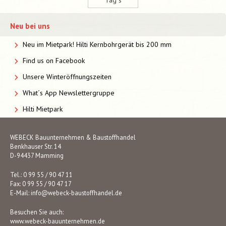
Tag´s
Neu bei uns
Neu im Mietpark! Hilti Kernbohrgerät bis 200 mm
Find us on Facebook
Unsere Winteröffnungszeiten
What´s App Newslettergruppe
Hilti Mietpark
WEBECK Bauunternehmen & Baustoffhandel
Benkhauser Str. 14
D-94437 Mamming
Tel.: 0 99 55 / 90 47 11
Fax: 0 99 55 / 90 47 17
E-Mail:
info@webeck-baustoffhandel.de
Besuchen Sie auch:
www.webeck-bauunternehmen.de