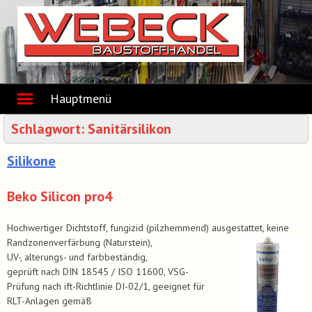
Skip
to
content
Hauptmenü
Schlagwort:
Sanitärsilikon
Silikone
Beko Silicon pro4
Hochwertiger Dichtstoff, fungizid (pilzhemmend) ausgestattet, keine
Randzonenverfärbung (Naturstein),
UV-, alterungs- und farbbeständig,
geprüft nach DIN 18545 / ISO 11600, VSG-
Prüfung nach ift-Richtlinie DI-02/1, geeignet für
RLT-Anlagen gemäß