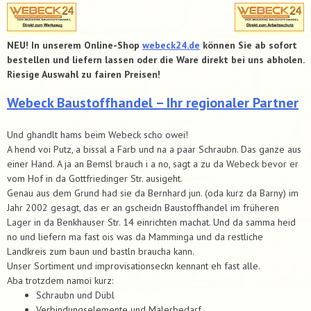
NEU! In unserem Online-Shop
webeck24.de
können Sie ab sofort
bestellen und liefern lassen oder die Ware direkt bei uns abholen.
Riesige Auswahl zu fairen Preisen!
Webeck Baustoffhandel – Ihr regionaler Partner
Und ghandlt hams beim Webeck scho owei!
A hend voi Putz, a bissal a Farb und na a paar Schraubn. Das ganze aus
einer Hand. A ja an Bemsl brauch i a no, sagt a zu da Webeck bevor er
vom Hof in da Gottfriedinger Str. ausigeht.
Genau aus dem Grund had sie da Bernhard jun. (oda kurz da Barny) im
Jahr 2002 gesagt, das er an gscheidn Baustoffhandel im früheren
Lager in da Benkhauser Str. 14 einrichten machat. Und da samma heid
no und liefern ma fast ois was da Mamminga und da restliche
Landkreis zum baun und bastln braucha kann.
Unser Sortiment und improvisationseckn kennant eh fast alle.
Aba trotzdem namoi kurz:
Schraubn und Dübl
Verbindungselemente und Malerbedarf