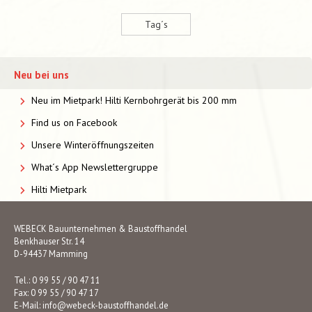
Tag´s
Neu bei uns
Neu im Mietpark! Hilti Kernbohrgerät bis 200 mm
Find us on Facebook
Unsere Winteröffnungszeiten
What´s App Newslettergruppe
Hilti Mietpark
WEBECK Bauunternehmen & Baustoffhandel
Benkhauser Str. 14
D-94437 Mamming
Tel.: 0 99 55 / 90 47 11
Fax: 0 99 55 / 90 47 17
E-Mail:
info@webeck-baustoffhandel.de