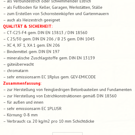
– als Verbundestrich oder schwimmender Estrich
– als Fußboden für Keller, Garagen, Werkstätten, Ställe
– zum Erstellen von Schornsteinköpfen und Gartenmauern
– auch als Heizestrich geeignet
QUALITÄT & SICHERHEIT:
– CT-C25-F4 gem. DIN EN 13813 / DIN 18560
– C 25/30 gem. DIN EN 206 / B 25 gem. DIN 1045
– XC 4, XF 1, XA 1 gem. EN 206
– Bindemittel gem. DIN EN 197
– mineralische Zuschlagstoffe gem. DIN EN 13139
– güteüberwacht
– chromatarm
– sehr emissionsarm EC 1Rplus gem. GEV-EMICODE
Zusammenfassung:
– zur Herstellung von feingliedrigen Betonbauteilen und Fundamenten
– zur Herstellung von Estrichkonstruktionen gemäß DIN 18560
– für außen und innen
– sehr emissionsarm EC 1PLUSR
– Körnung: 0-8 mm
– Verbrauch: ca. 20 kg/m2 pro 10 mm Schichtdicke